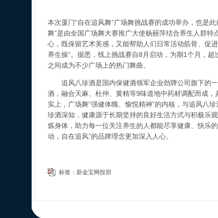
本次厦门“自在追风舞”广场舞挑战赛的成功举办，也是此
舞”是由全国广场舞大赛推广大使杨丽萍结合养生人群特
心，既保留艺术美感，又能帮助人们日常活动筋骨、促进
养生操”。据悉，线上挑战赛自8月启动，为期1个月，超过
之间成为不少广场上的热门舞曲。
追风八珍酒是国内保健酒领军企业劲牌公司旗下的一
酒，融合天麻、杜仲、黄精等9味道地中药材调配而成，
实上，广场舞“强健体魄、愉悦精神”的内核，与追风八珍
珍酒深知，健康源于长期坚持的良好生活方式与积极乐观
炼身体，助力每一位关注养生的人都能尽享健康、快乐的
动，自在追风”的品牌理念更加深入人心。
标签：
新金宝网投部